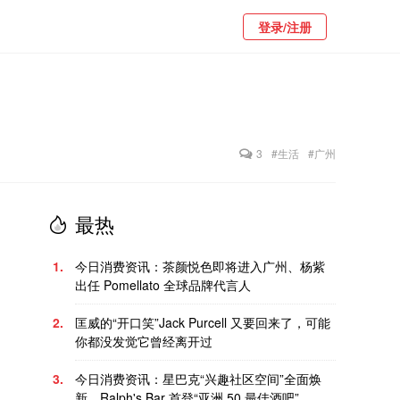
登录/注册
3
#生活
#广州
最热
1.
今日消费资讯：茶颜悦色即将进入广州、杨紫
出任 Pomellato 全球品牌代言人
2.
匡威的“开口笑”Jack Purcell 又要回来了，可能
你都没发觉它曾经离开过
3.
今日消费资讯：星巴克“兴趣社区空间”全面焕
新、Ralph's Bar 首登“亚洲 50 最佳酒吧”