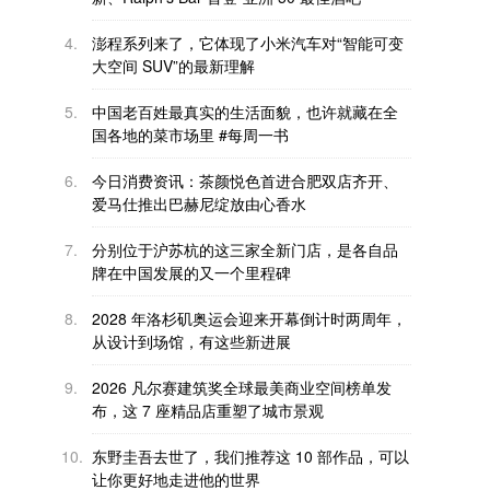
4.
澎程系列来了，它体现了小米汽车对“智能可变
大空间 SUV”的最新理解
5.
中国老百姓最真实的生活面貌，也许就藏在全
国各地的菜市场里 #每周一书
6.
今日消费资讯：茶颜悦色首进合肥双店齐开、
爱马仕推出巴赫尼绽放由心香水
7.
分别位于沪苏杭的这三家全新门店，是各自品
牌在中国发展的又一个里程碑
8.
2028 年洛杉矶奥运会迎来开幕倒计时两周年，
从设计到场馆，有这些新进展
9.
2026 凡尔赛建筑奖全球最美商业空间榜单发
布，这 7 座精品店重塑了城市景观
10.
东野圭吾去世了，我们推荐这 10 部作品，可以
让你更好地走进他的世界