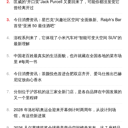
2.
匡威的“开口笑”Jack Purcell 又要回来了，可能你都没发觉它
曾经离开过
3.
今日消费资讯：星巴克“兴趣社区空间”全面焕新、Ralph's Bar
首登“亚洲 50 最佳酒吧”
4.
澎程系列来了，它体现了小米汽车对“智能可变大空间 SUV”的
最新理解
5.
中国老百姓最真实的生活面貌，也许就藏在全国各地的菜市场
里 #每周一书
6.
今日消费资讯：茶颜悦色首进合肥双店齐开、爱马仕推出巴赫
尼绽放由心香水
7.
分别位于沪苏杭的这三家全新门店，是各自品牌在中国发展的
又一个里程碑
8.
2028 年洛杉矶奥运会迎来开幕倒计时两周年，从设计到场
馆，有这些新进展
9.
2026 凡尔赛建筑奖全球最美商业空间榜单发布，这 7 座精品