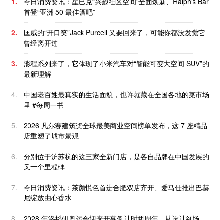
1.
今日消费资讯：星巴克“兴趣社区空间”全面焕新、Ralph's Bar
首登“亚洲 50 最佳酒吧”
2.
匡威的“开口笑”Jack Purcell 又要回来了，可能你都没发觉它
曾经离开过
3.
澎程系列来了，它体现了小米汽车对“智能可变大空间 SUV”的
最新理解
4.
中国老百姓最真实的生活面貌，也许就藏在全国各地的菜市场
里 #每周一书
5.
2026 凡尔赛建筑奖全球最美商业空间榜单发布，这 7 座精品
店重塑了城市景观
6.
分别位于沪苏杭的这三家全新门店，是各自品牌在中国发展的
又一个里程碑
7.
今日消费资讯：茶颜悦色首进合肥双店齐开、爱马仕推出巴赫
尼绽放由心香水
8.
2028 年洛杉矶奥运会迎来开幕倒计时两周年，从设计到场