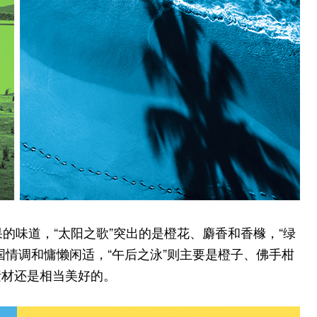
果的味道，“太阳之歌”突出的是橙花、麝香和香橼，“绿
国情调和慵懒闲适，“午后之泳”则主要是橙子、佛手柑
素材还是相当美好的。