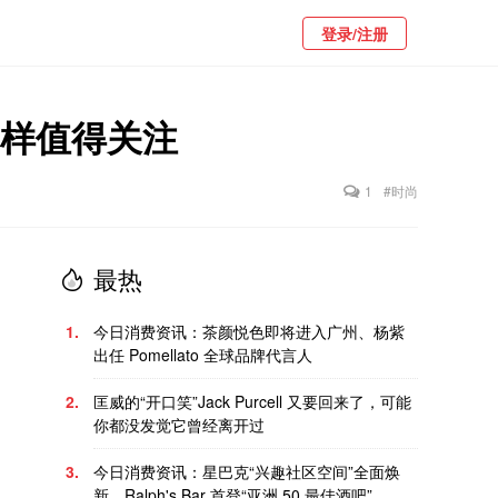
登录/注册
也同样值得关注
1
#时尚
最热
1.
今日消费资讯：茶颜悦色即将进入广州、杨紫
出任 Pomellato 全球品牌代言人
2.
匡威的“开口笑”Jack Purcell 又要回来了，可能
你都没发觉它曾经离开过
3.
今日消费资讯：星巴克“兴趣社区空间”全面焕
新、Ralph's Bar 首登“亚洲 50 最佳酒吧”