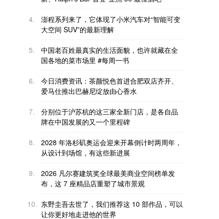
4.
澎程系列来了，它体现了小米汽车对“智能可变
大空间 SUV”的最新理解
5.
中国老百姓最真实的生活面貌，也许就藏在全
国各地的菜市场里 #每周一书
6.
今日消费资讯：茶颜悦色首进合肥双店齐开、
爱马仕推出巴赫尼绽放由心香水
7.
分别位于沪苏杭的这三家全新门店，是各自品
牌在中国发展的又一个里程碑
8.
2028 年洛杉矶奥运会迎来开幕倒计时两周年，
从设计到场馆，有这些新进展
9.
2026 凡尔赛建筑奖全球最美商业空间榜单发
布，这 7 座精品店重塑了城市景观
10.
东野圭吾去世了，我们推荐这 10 部作品，可以
让你更好地走进他的世界