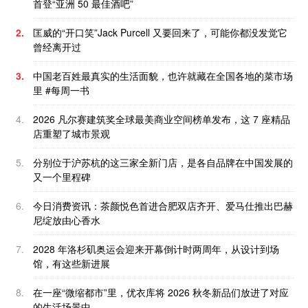
首登“亚洲 50 最佳酒吧”
2.
匡威的“开口笑”Jack Purcell 又要回来了，可能你都没发觉它
曾经离开过
3.
中国老百姓最真实的生活面貌，也许就藏在全国各地的菜市场
里 #每周一书
4.
2026 凡尔赛建筑奖全球最美商业空间榜单发布，这 7 座精品
店重塑了城市景观
5.
分别位于沪苏杭的这三家全新门店，是各自品牌在中国发展的
又一个里程碑
6.
今日消费资讯：茶颜悦色首进合肥双店齐开、爱马仕推出巴赫
尼绽放由心香水
7.
2028 年洛杉矶奥运会迎来开幕倒计时两周年，从设计到场
馆，有这些新进展
8.
在一座“微缩都市”里，优衣库将 2026 秋冬新品们放进了对应
的生活场景中