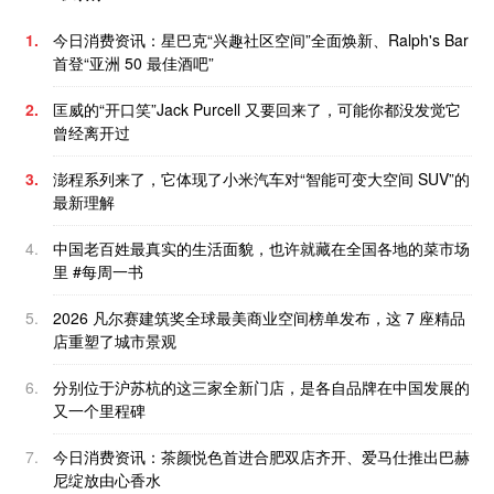
1.
今日消费资讯：星巴克“兴趣社区空间”全面焕新、Ralph's Bar
首登“亚洲 50 最佳酒吧”
2.
匡威的“开口笑”Jack Purcell 又要回来了，可能你都没发觉它
曾经离开过
3.
澎程系列来了，它体现了小米汽车对“智能可变大空间 SUV”的
最新理解
4.
中国老百姓最真实的生活面貌，也许就藏在全国各地的菜市场
里 #每周一书
5.
2026 凡尔赛建筑奖全球最美商业空间榜单发布，这 7 座精品
店重塑了城市景观
6.
分别位于沪苏杭的这三家全新门店，是各自品牌在中国发展的
又一个里程碑
7.
今日消费资讯：茶颜悦色首进合肥双店齐开、爱马仕推出巴赫
尼绽放由心香水