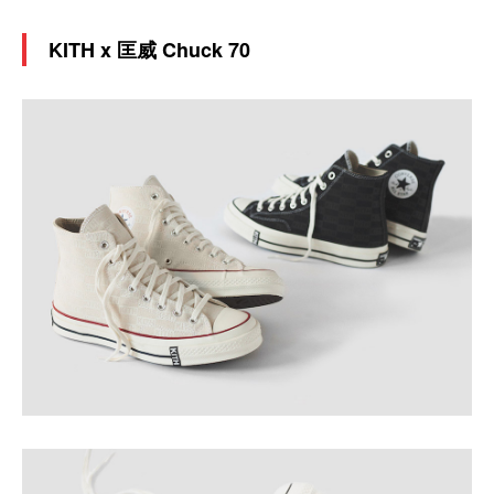
KITH x 匡威 Chuck 70