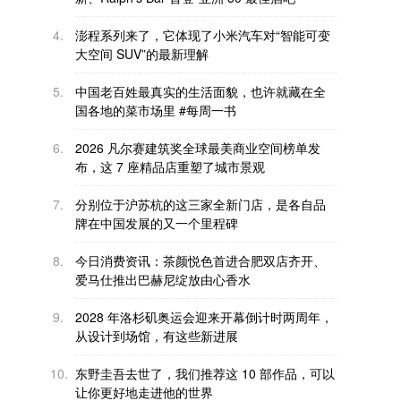
4.
澎程系列来了，它体现了小米汽车对“智能可变
大空间 SUV”的最新理解
5.
中国老百姓最真实的生活面貌，也许就藏在全
国各地的菜市场里 #每周一书
6.
2026 凡尔赛建筑奖全球最美商业空间榜单发
布，这 7 座精品店重塑了城市景观
7.
分别位于沪苏杭的这三家全新门店，是各自品
牌在中国发展的又一个里程碑
8.
今日消费资讯：茶颜悦色首进合肥双店齐开、
爱马仕推出巴赫尼绽放由心香水
9.
2028 年洛杉矶奥运会迎来开幕倒计时两周年，
从设计到场馆，有这些新进展
10.
东野圭吾去世了，我们推荐这 10 部作品，可以
让你更好地走进他的世界