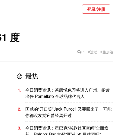
登录/注册
1 度
1
#运动
#雅加达
最热
1.
今日消费资讯：茶颜悦色即将进入广州、杨紫
出任 Pomellato 全球品牌代言人
2.
匡威的“开口笑”Jack Purcell 又要回来了，可能
你都没发觉它曾经离开过
3.
今日消费资讯：星巴克“兴趣社区空间”全面焕
新、Ralph's Bar 首登“亚洲 50 最佳酒吧”