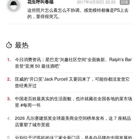
花生呼叫卷福
2017年4月30日 22:23
回复
这些照片怎么看怎么不协调。感觉模特都像是PS上去
的，显得很突兀。
最热
1.
今日消费资讯：星巴克“兴趣社区空间”全面焕新、Ralph's Bar
首登“亚洲 50 最佳酒吧”
2.
匡威的“开口笑”Jack Purcell 又要回来了，可能你都没发觉它
曾经离开过
3.
中国老百姓最真实的生活面貌，也许就藏在全国各地的菜市场
里 #每周一书
4.
2026 凡尔赛建筑奖全球最美商业空间榜单发布，这 7 座精品
店重塑了城市景观
5.
分别位于沪苏杭的这三家全新门店，是各自品牌在中国发展的