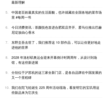
最新理解
5.
中国老百姓最真实的生活面貌，也许就藏在全国各地的菜市场
里 #每周一书
6.
今日消费资讯：茶颜悦色首进合肥双店齐开、爱马仕推出巴赫
尼绽放由心香水
7.
东野圭吾去世了，我们推荐这 10 部作品，可以让你更好地走
进他的世界
8.
2028 年洛杉矶奥运会迎来开幕倒计时两周年，从设计到场
馆，有这些新进展
9.
分别位于沪苏杭的这三家全新门店，是各自品牌在中国发展的
又一个里程碑
10.
我们在陀飞轮诞生 225 周年活动现场，看发明它的宝玑用这
些新品来为它庆生