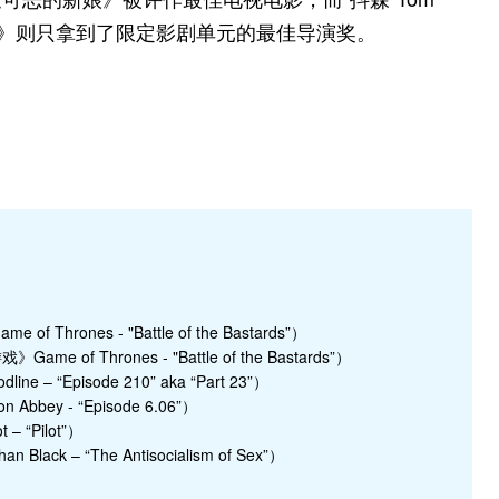
夜班经理》则只拿到了限定影剧单元的最佳导演奖。
f Thrones - "Battle of the Bastards”）
Game of Thrones - "Battle of the Bastards”）
e – “Episode 210” aka “Part 23”）
bbey - “Episode 6.06”）
– “Pilot”）
lack – “The Antisocialism of Sex”）