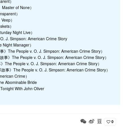
arent）
Master of None）
nsparent）
统》Veep）
skets）
day Night Live）
. Simpson: American Crime Story
Night Manager）
he People v. O. J. Simpson: American Crime Story）
The People v. O. J. Simpson: American Crime Story）
 People v. O. J. Simpson: American Crime Story）
事》The People v. O. J. Simpson: American Crime Story）
rican Crime）
bominable Bride
ht With John Oliver
0