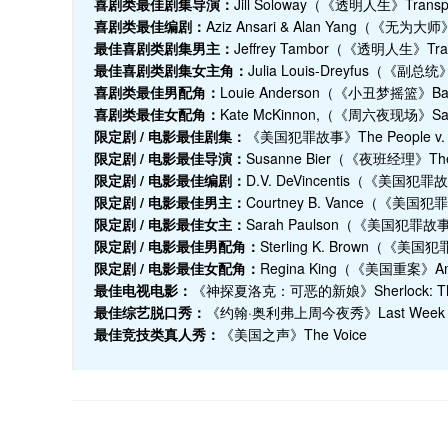
喜剧类最佳剧集导演：
Jill Soloway（《透明人生》Transp
喜剧类最佳编剧：
Aziz Ansari & Alan Yang（《无为大师》
最佳喜剧类剧集男主：
Jeffrey Tambor（《透明人生》Tra
最佳喜剧类剧集女主角：
Julia Louis-Dreyfus（《副总
喜剧类最佳男配角：
Louie Anderson（《小丑梦摇篮》Ba
喜剧类最佳女配角：
Kate McKinnon,（《周六夜现场》Satur
限定剧 / 电影最佳剧集：
《美国犯罪故事》The People v. O. J
限定剧 / 电影最佳导演：
Susanne Bier（《夜班经理》The 
限定剧 / 电影最佳编剧：
D.V. DeVincentis（《美国犯罪故事》T
限定剧 / 电影最佳男主：
Courtney B. Vance（《美国犯罪故事》
限定剧 / 电影最佳女主：
Sarah Paulson（《美国犯罪故事》The
限定剧 / 电影最佳男配角：
Sterling K. Brown（《美国犯罪故
限定剧 / 电影最佳女配角：
Regina King（《美国重案》Ame
最佳电视电影：
《神探夏洛克：可恶的新娘》Sherlock: The A
最佳综艺脱口秀：
《约翰·奥利弗上周今夜秀》Last Week Tonig
最佳竞技类真人秀：
《美国之声》The Voice