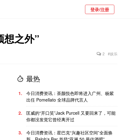
登录/注册
预想之外”
2
#娱乐
最热
1.
今日消费资讯：茶颜悦色即将进入广州、杨紫
出任 Pomellato 全球品牌代言人
2.
匡威的“开口笑”Jack Purcell 又要回来了，可能
你都没发觉它曾经离开过
3.
今日消费资讯：星巴克“兴趣社区空间”全面焕
新、Ralph's Bar 首登“亚洲 50 最佳酒吧”