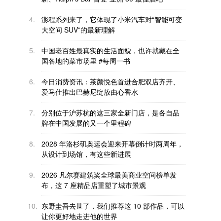
4.
澎程系列来了，它体现了小米汽车对“智能可变
大空间 SUV”的最新理解
5.
中国老百姓最真实的生活面貌，也许就藏在全
国各地的菜市场里 #每周一书
6.
今日消费资讯：茶颜悦色首进合肥双店齐开、
爱马仕推出巴赫尼绽放由心香水
7.
分别位于沪苏杭的这三家全新门店，是各自品
牌在中国发展的又一个里程碑
8.
2028 年洛杉矶奥运会迎来开幕倒计时两周年，
从设计到场馆，有这些新进展
9.
2026 凡尔赛建筑奖全球最美商业空间榜单发
布，这 7 座精品店重塑了城市景观
10.
东野圭吾去世了，我们推荐这 10 部作品，可以
让你更好地走进他的世界