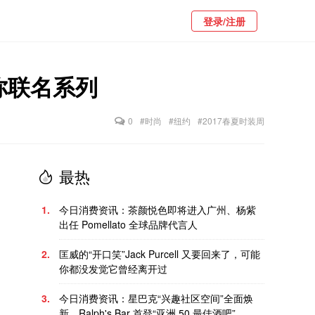
登录/注册
迷你联名系列
0
#时尚
#纽约
#2017春夏时装周
最热
1.
今日消费资讯：茶颜悦色即将进入广州、杨紫
出任 Pomellato 全球品牌代言人
2.
匡威的“开口笑”Jack Purcell 又要回来了，可能
你都没发觉它曾经离开过
3.
今日消费资讯：星巴克“兴趣社区空间”全面焕
新、Ralph's Bar 首登“亚洲 50 最佳酒吧”