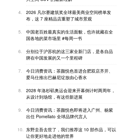
4.
2026 凡尔赛建筑奖全球最美商业空间榜单发
布，这 7 座精品店重塑了城市景观
5.
中国老百姓最真实的生活面貌，也许就藏在全
国各地的菜市场里 #每周一书
6.
分别位于沪苏杭的这三家全新门店，是各自品
牌在中国发展的又一个里程碑
7.
今日消费资讯：茶颜悦色首进合肥双店齐开、
爱马仕推出巴赫尼绽放由心香水
8.
2028 年洛杉矶奥运会迎来开幕倒计时两周年，
从设计到场馆，有这些新进展
9.
今日消费资讯：茶颜悦色即将进入广州、杨紫
出任 Pomellato 全球品牌代言人
10.
东野圭吾去世了，我们推荐这 10 部作品，可以
让你更好地走进他的世界