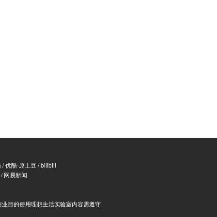
酷
/
优酷-原土豆
/
bilibili
/
网易新闻
商业目的使用理想生活实验室内容需遵守