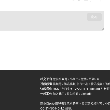
发布
社交平台
微信公众号
/
小红书
/
微博
/
豆瓣
/
X
视频频道
视频号
/
腾讯视频-创作中心
/
腾讯视频
/
优
订阅我们
RSS
/
今日头条
/
ZAKER
/
Flipboard-红板报
一起工作
加入我们
/
拉勾招聘
/
LinkedIn
商业目的使用理想生活实验室内容需获授权许可，非
CC BY-NC-ND 4.0 规范
。