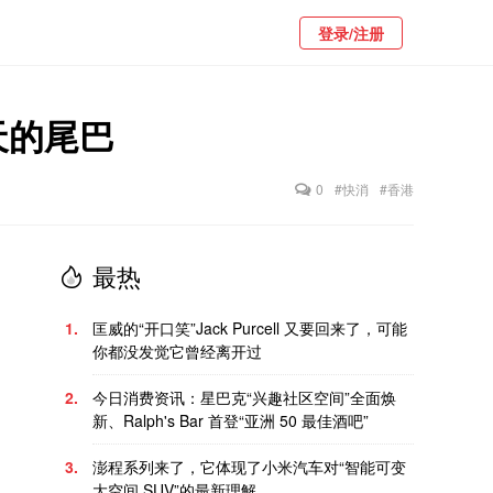
登录/注册
天的尾巴
0
#快消
#香港
最热
1.
匡威的“开口笑”Jack Purcell 又要回来了，可能
你都没发觉它曾经离开过
2.
今日消费资讯：星巴克“兴趣社区空间”全面焕
新、Ralph's Bar 首登“亚洲 50 最佳酒吧”
3.
澎程系列来了，它体现了小米汽车对“智能可变
大空间 SUV”的最新理解