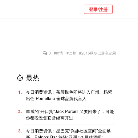
登录/注册
0
#时尚
#巴黎
#2016秋冬巴黎高定周
最热
1.
今日消费资讯：茶颜悦色即将进入广州、杨紫
出任 Pomellato 全球品牌代言人
2.
匡威的“开口笑”Jack Purcell 又要回来了，可能
你都没发觉它曾经离开过
3.
今日消费资讯：星巴克“兴趣社区空间”全面焕
新、Ralph's Bar 首登“亚洲 50 最佳酒吧”