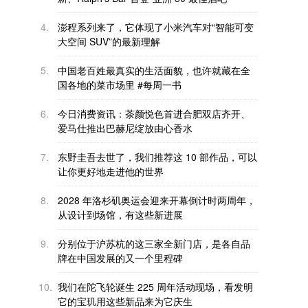
4.
澎程系列来了，它体现了小米汽车对“智能可变
大空间 SUV”的最新理解
5.
中国老百姓最真实的生活面貌，也许就藏在全
国各地的菜市场里 #每周一书
6.
今日消费资讯：茶颜悦色首进合肥双店齐开、
爱马仕推出巴赫尼绽放由心香水
7.
东野圭吾去世了，我们推荐这 10 部作品，可以
让你更好地走进他的世界
8.
2028 年洛杉矶奥运会迎来开幕倒计时两周年，
从设计到场馆，有这些新进展
9.
分别位于沪苏杭的这三家全新门店，是各自品
牌在中国发展的又一个里程碑
10.
我们在陀飞轮诞生 225 周年活动现场，看发明
它的宝玑用这些新品来为它庆生