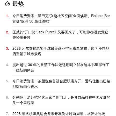
最热
1.
今日消费资讯：星巴克“兴趣社区空间”全面焕新、Ralph's Bar
首登“亚洲 50 最佳酒吧”
2.
匡威的“开口笑”Jack Purcell 又要回来了，可能你都没发觉它
曾经离开过
3.
2026 凡尔赛建筑奖全球最美商业空间榜单发布，这 7 座精品
店重塑了城市景观
4.
提出超过 30 年的番茄工作法还适用吗？我在这本书里得到了
一些新的体会
5.
今日消费资讯：茶颜悦色首进合肥双店齐开、爱马仕推出巴赫
尼绽放由心香水
6.
分别位于沪苏杭的这三家全新门店，是各自品牌在中国发展的
又一个里程碑
7.
2028 年洛杉矶奥运会迎来开幕倒计时两周年，从设计到场