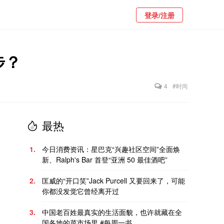
登录/注册
步？
4
#时尚
最热
1.
今日消费资讯：星巴克“兴趣社区空间”全面焕
新、Ralph's Bar 首登“亚洲 50 最佳酒吧”
2.
匡威的“开口笑”Jack Purcell 又要回来了，可能
你都没发觉它曾经离开过
3.
中国老百姓最真实的生活面貌，也许就藏在全
国各地的菜市场里 #每周一书