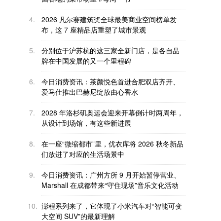
4.
2026 凡尔赛建筑奖全球最美商业空间榜单发
布，这 7 座精品店重塑了城市景观
5.
分别位于沪苏杭的这三家全新门店，是各自品
牌在中国发展的又一个里程碑
6.
今日消费资讯：茶颜悦色首进合肥双店齐开、
爱马仕推出巴赫尼绽放由心香水
7.
2028 年洛杉矶奥运会迎来开幕倒计时两周年，
从设计到场馆，有这些新进展
8.
在一座“微缩都市”里，优衣库将 2026 秋冬新品
们放进了对应的生活场景中
9.
今日消费资讯：广州方所 9 月开始暂停营业、
Marshall 在成都带来“守住现场”音乐文化活动
10.
澎程系列来了，它体现了小米汽车对“智能可变
大空间 SUV”的最新理解