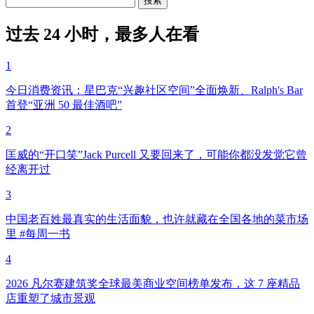
过去 24 小时，最多人在看
1
今日消费资讯：星巴克“兴趣社区空间”全面焕新、Ralph's Bar
首登“亚洲 50 最佳酒吧”
2
匡威的“开口笑”Jack Purcell 又要回来了，可能你都没发觉它曾
经离开过
3
中国老百姓最真实的生活面貌，也许就藏在全国各地的菜市场
里 #每周一书
4
2026 凡尔赛建筑奖全球最美商业空间榜单发布，这 7 座精品
店重塑了城市景观