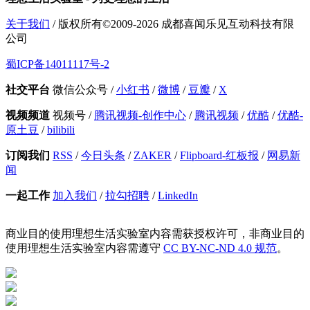
关于我们
/ 版权所有©2009-2026 成都喜闻乐见互动科技有限
公司
蜀ICP备14011117号-2
社交平台
微信公众号
/
小红书
/
微博
/
豆瓣
/
X
视频频道
视频号
/
腾讯视频-创作中心
/
腾讯视频
/
优酷
/
优酷-
原土豆
/
bilibili
订阅我们
RSS
/
今日头条
/
ZAKER
/
Flipboard-红板报
/
网易新
闻
一起工作
加入我们
/
拉勾招聘
/
LinkedIn
商业目的使用理想生活实验室内容需获授权许可，非商业目的
使用理想生活实验室内容需遵守
CC BY-NC-ND 4.0 规范
。