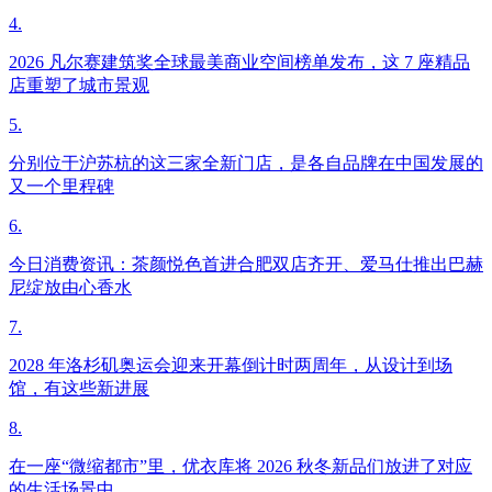
4.
2026 凡尔赛建筑奖全球最美商业空间榜单发布，这 7 座精品
店重塑了城市景观
5.
分别位于沪苏杭的这三家全新门店，是各自品牌在中国发展的
又一个里程碑
6.
今日消费资讯：茶颜悦色首进合肥双店齐开、爱马仕推出巴赫
尼绽放由心香水
7.
2028 年洛杉矶奥运会迎来开幕倒计时两周年，从设计到场
馆，有这些新进展
8.
在一座“微缩都市”里，优衣库将 2026 秋冬新品们放进了对应
的生活场景中