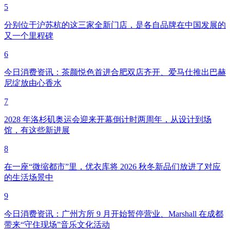
5
分别位于沪苏杭的这三家全新门店，是各自品牌在中国发展的
又一个里程碑
6
今日消费资讯：茶颜悦色首进合肥双店齐开、爱马仕推出巴赫
尼绽放由心香水
7
2028 年洛杉矶奥运会迎来开幕倒计时两周年，从设计到场
馆，有这些新进展
8
在一座“微缩都市”里，优衣库将 2026 秋冬新品们放进了对应
的生活场景中
9
今日消费资讯：广州方所 9 月开始暂停营业、Marshall 在成都
带来“守住现场”音乐文化活动