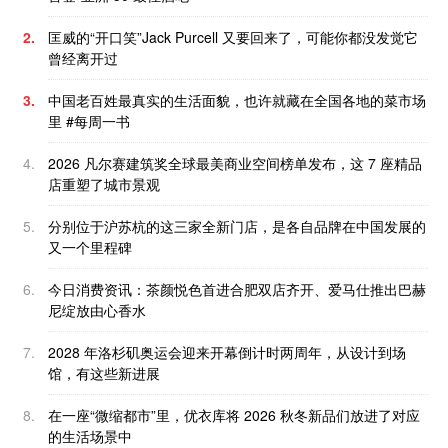
2.
匡威的“开口笑”Jack Purcell 又要回来了，可能你都没发觉它
曾经离开过
3.
中国老百姓最真实的生活面貌，也许就藏在全国各地的菜市场
里 #每周一书
4.
2026 凡尔赛建筑奖全球最美商业空间榜单发布，这 7 座精品
店重塑了城市景观
5.
分别位于沪苏杭的这三家全新门店，是各自品牌在中国发展的
又一个里程碑
6.
今日消费资讯：茶颜悦色首进合肥双店齐开、爱马仕推出巴赫
尼绽放由心香水
7.
2028 年洛杉矶奥运会迎来开幕倒计时两周年，从设计到场
馆，有这些新进展
8.
在一座“微缩都市”里，优衣库将 2026 秋冬新品们放进了对应
的生活场景中