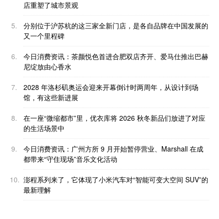
店重塑了城市景观
5.
分别位于沪苏杭的这三家全新门店，是各自品牌在中国发展的
又一个里程碑
6.
今日消费资讯：茶颜悦色首进合肥双店齐开、爱马仕推出巴赫
尼绽放由心香水
7.
2028 年洛杉矶奥运会迎来开幕倒计时两周年，从设计到场
馆，有这些新进展
8.
在一座“微缩都市”里，优衣库将 2026 秋冬新品们放进了对应
的生活场景中
9.
今日消费资讯：广州方所 9 月开始暂停营业、Marshall 在成
都带来“守住现场”音乐文化活动
10.
澎程系列来了，它体现了小米汽车对“智能可变大空间 SUV”的
最新理解