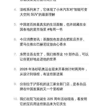
4.
澎程系列来了，它体现了小米汽车对“智能可变
大空间 SUV”的最新理解
5.
中国老百姓最真实的生活面貌，也许就藏在全
国各地的菜市场里 #每周一书
6.
今日消费资讯：茶颜悦色首进合肥双店齐开、
爱马仕推出巴赫尼绽放由心香水
7.
东野圭吾去世了，我们推荐这 10 部作品，可以
让你更好地走进他的世界
8.
2028 年洛杉矶奥运会迎来开幕倒计时两周年，
从设计到场馆，有这些新进展
9.
分别位于沪苏杭的这三家全新门店，是各自品
牌在中国发展的又一个里程碑
10.
我们在陀飞轮诞生 225 周年活动现场，看发明
它的宝玑用这些新品来为它庆生