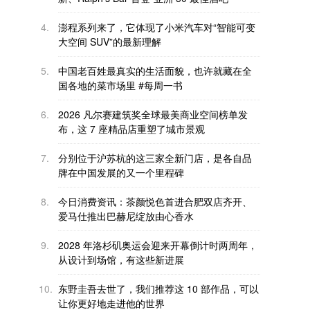
4.
澎程系列来了，它体现了小米汽车对“智能可变
大空间 SUV”的最新理解
5.
中国老百姓最真实的生活面貌，也许就藏在全
国各地的菜市场里 #每周一书
6.
2026 凡尔赛建筑奖全球最美商业空间榜单发
布，这 7 座精品店重塑了城市景观
7.
分别位于沪苏杭的这三家全新门店，是各自品
牌在中国发展的又一个里程碑
8.
今日消费资讯：茶颜悦色首进合肥双店齐开、
爱马仕推出巴赫尼绽放由心香水
9.
2028 年洛杉矶奥运会迎来开幕倒计时两周年，
从设计到场馆，有这些新进展
10.
东野圭吾去世了，我们推荐这 10 部作品，可以
让你更好地走进他的世界