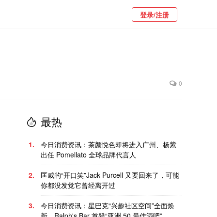
登录/注册
0
最热
1.
今日消费资讯：茶颜悦色即将进入广州、杨紫
出任 Pomellato 全球品牌代言人
2.
匡威的“开口笑”Jack Purcell 又要回来了，可能
你都没发觉它曾经离开过
3.
今日消费资讯：星巴克“兴趣社区空间”全面焕
新、Ralph's Bar 首登“亚洲 50 最佳酒吧”