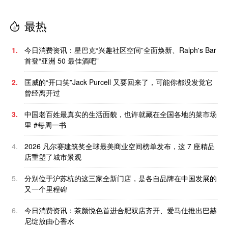
最热
1.
今日消费资讯：星巴克“兴趣社区空间”全面焕新、Ralph's Bar
首登“亚洲 50 最佳酒吧”
2.
匡威的“开口笑”Jack Purcell 又要回来了，可能你都没发觉它
曾经离开过
3.
中国老百姓最真实的生活面貌，也许就藏在全国各地的菜市场
里 #每周一书
4.
2026 凡尔赛建筑奖全球最美商业空间榜单发布，这 7 座精品
店重塑了城市景观
5.
分别位于沪苏杭的这三家全新门店，是各自品牌在中国发展的
又一个里程碑
6.
今日消费资讯：茶颜悦色首进合肥双店齐开、爱马仕推出巴赫
尼绽放由心香水