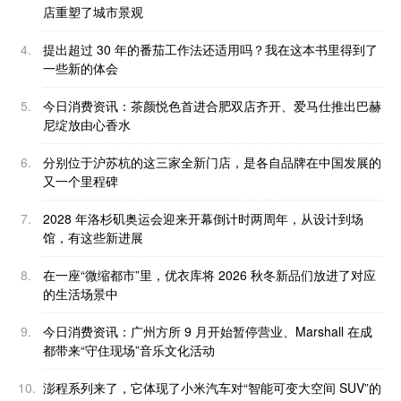
店重塑了城市景观
4.
提出超过 30 年的番茄工作法还适用吗？我在这本书里得到了
一些新的体会
5.
今日消费资讯：茶颜悦色首进合肥双店齐开、爱马仕推出巴赫
尼绽放由心香水
6.
分别位于沪苏杭的这三家全新门店，是各自品牌在中国发展的
又一个里程碑
7.
2028 年洛杉矶奥运会迎来开幕倒计时两周年，从设计到场
馆，有这些新进展
8.
在一座“微缩都市”里，优衣库将 2026 秋冬新品们放进了对应
的生活场景中
9.
今日消费资讯：广州方所 9 月开始暂停营业、Marshall 在成
都带来“守住现场”音乐文化活动
10.
澎程系列来了，它体现了小米汽车对“智能可变大空间 SUV”的