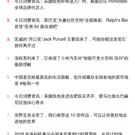
1.
今日消费资讯：茶颜悦色即将进入广州、杨紫出任 Pomellato
全球品牌代言人
2.
今日消费资讯：星巴克“兴趣社区空间”全面焕新、Ralph's Bar
首登“亚洲 50 最佳酒吧”
3.
匡威的“开口笑”Jack Purcell 又要回来了，可能你都没发觉它
曾经离开过
4.
澎程系列来了，它体现了小米汽车对“智能可变大空间 SUV”的
最新理解
5.
中国老百姓最真实的生活面貌，也许就藏在全国各地的菜市场
里 #每周一书
6.
今日消费资讯：茶颜悦色首进合肥双店齐开、爱马仕推出巴赫
尼绽放由心香水
7.
东野圭吾去世了，我们推荐这 10 部作品，可以让你更好地走
进他的世界
8.
2028 年洛杉矶奥运会迎来开幕倒计时两周年，从设计到场