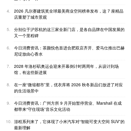
4.
2026 凡尔赛建筑奖全球最美商业空间榜单发布，这 7 座精品
店重塑了城市景观
5.
分别位于沪苏杭的这三家全新门店，是各自品牌在中国发展的
又一个里程碑
6.
今日消费资讯：茶颜悦色首进合肥双店齐开、爱马仕推出巴赫
尼绽放由心香水
7.
2028 年洛杉矶奥运会迎来开幕倒计时两周年，从设计到场
馆，有这些新进展
8.
在一座“微缩都市”里，优衣库将 2026 秋冬新品们放进了对应
的生活场景中
9.
今日消费资讯：广州方所 9 月开始暂停营业、Marshall 在成
都带来“守住现场”音乐文化活动
10.
澎程系列来了，它体现了小米汽车对“智能可变大空间 SUV”的
最新理解