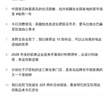
5.
中国老百姓最真实的生活面貌，也许就藏在全国各地的菜市场
里 #每周一书
6.
今日消费资讯：茶颜悦色首进合肥双店齐开、爱马仕推出巴赫
尼绽放由心香水
7.
东野圭吾去世了，我们推荐这 10 部作品，可以让你更好地走
进他的世界
8.
2028 年洛杉矶奥运会迎来开幕倒计时两周年，从设计到场
馆，有这些新进展
9.
分别位于沪苏杭的这三家全新门店，是各自品牌在中国发展的
又一个里程碑
10.
我们在陀飞轮诞生 225 周年活动现场，看发明它的宝玑用这
些新品来为它庆生