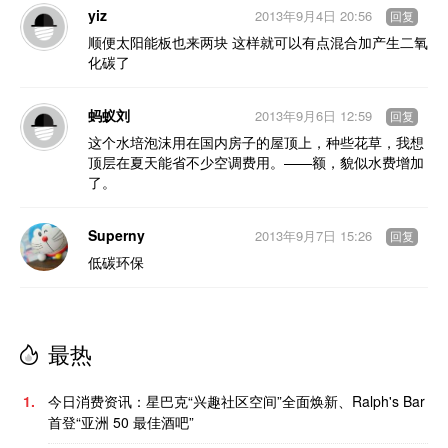
yiz
2013年9月4日 20:56
回复
顺便太阳能板也来两块 这样就可以有点混合加产生二氧
化碳了
蚂蚁刘
2013年9月6日 12:59
回复
这个水培泡沫用在国内房子的屋顶上，种些花草，我想
顶层在夏天能省不少空调费用。——额，貌似水费增加
了。
Superny
2013年9月7日 15:26
回复
低碳环保
最热
1.
今日消费资讯：星巴克“兴趣社区空间”全面焕新、Ralph's Bar
首登“亚洲 50 最佳酒吧”