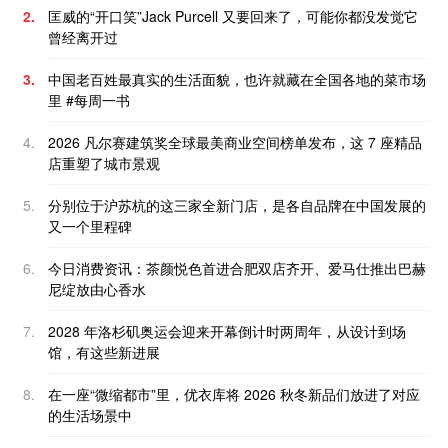
2.
匡威的“开口笑”Jack Purcell 又要回来了，可能你都没发觉它
曾经离开过
3.
中国老百姓最真实的生活面貌，也许就藏在全国各地的菜市场
里 #每周一书
4.
2026 凡尔赛建筑奖全球最美商业空间榜单发布，这 7 座精品
店重塑了城市景观
5.
分别位于沪苏杭的这三家全新门店，是各自品牌在中国发展的
又一个里程碑
6.
今日消费资讯：茶颜悦色首进合肥双店齐开、爱马仕推出巴赫
尼绽放由心香水
7.
2028 年洛杉矶奥运会迎来开幕倒计时两周年，从设计到场
馆，有这些新进展
8.
在一座“微缩都市”里，优衣库将 2026 秋冬新品们放进了对应
的生活场景中