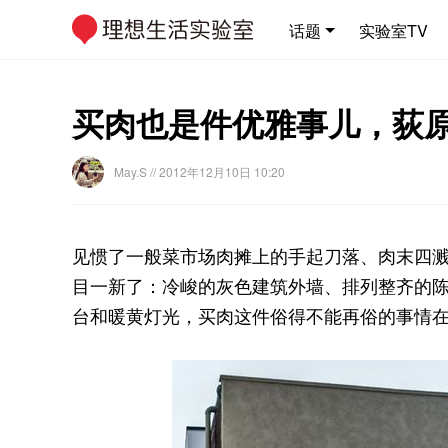
话题
实验室TV
买肉也是件优雅事儿，荻
May.S
// 2012年12月10日 10:20
见惯了一般菜市场肉摊上的手起刀落、肉末四
目一新了：冷峻的灰色建筑外墙、排列整齐的
台和暖黄灯光，买肉这件俗得不能再俗的事情