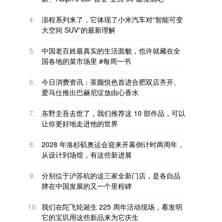
4.
澎程系列来了，它体现了小米汽车对“智能可变
大空间 SUV”的最新理解
5.
中国老百姓最真实的生活面貌，也许就藏在全
国各地的菜市场里 #每周一书
6.
今日消费资讯：茶颜悦色首进合肥双店齐开、
爱马仕推出巴赫尼绽放由心香水
7.
东野圭吾去世了，我们推荐这 10 部作品，可以
让你更好地走进他的世界
8.
2028 年洛杉矶奥运会迎来开幕倒计时两周年，
从设计到场馆，有这些新进展
9.
分别位于沪苏杭的这三家全新门店，是各自品
牌在中国发展的又一个里程碑
10.
我们在陀飞轮诞生 225 周年活动现场，看发明
它的宝玑用这些新品来为它庆生