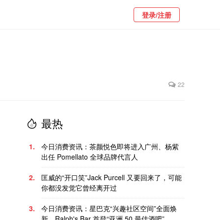
登录/注册
22
最热
1.
今日消费资讯：茶颜悦色即将进入广州、杨紫
出任 Pomellato 全球品牌代言人
2.
匡威的“开口笑”Jack Purcell 又要回来了，可能
你都没发觉它曾经离开过
3.
今日消费资讯：星巴克“兴趣社区空间”全面焕
新、Ralph's Bar 首登“亚洲 50 最佳酒吧”