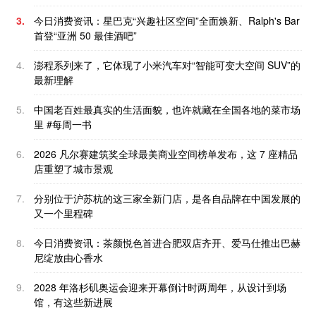
3.
今日消费资讯：星巴克“兴趣社区空间”全面焕新、Ralph's Bar
首登“亚洲 50 最佳酒吧”
4.
澎程系列来了，它体现了小米汽车对“智能可变大空间 SUV”的
最新理解
5.
中国老百姓最真实的生活面貌，也许就藏在全国各地的菜市场
里 #每周一书
6.
2026 凡尔赛建筑奖全球最美商业空间榜单发布，这 7 座精品
店重塑了城市景观
7.
分别位于沪苏杭的这三家全新门店，是各自品牌在中国发展的
又一个里程碑
8.
今日消费资讯：茶颜悦色首进合肥双店齐开、爱马仕推出巴赫
尼绽放由心香水
9.
2028 年洛杉矶奥运会迎来开幕倒计时两周年，从设计到场
馆，有这些新进展