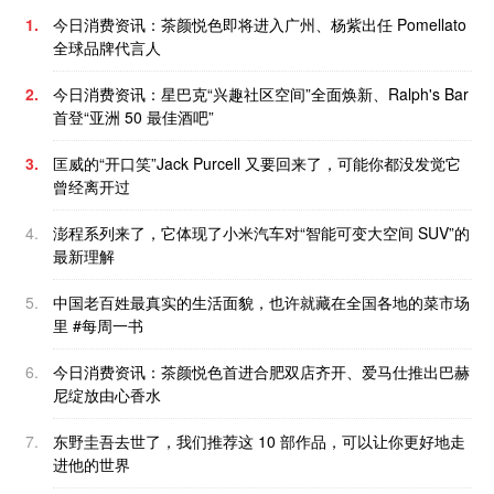
1.
今日消费资讯：茶颜悦色即将进入广州、杨紫出任 Pomellato
全球品牌代言人
2.
今日消费资讯：星巴克“兴趣社区空间”全面焕新、Ralph's Bar
首登“亚洲 50 最佳酒吧”
3.
匡威的“开口笑”Jack Purcell 又要回来了，可能你都没发觉它
曾经离开过
4.
澎程系列来了，它体现了小米汽车对“智能可变大空间 SUV”的
最新理解
5.
中国老百姓最真实的生活面貌，也许就藏在全国各地的菜市场
里 #每周一书
6.
今日消费资讯：茶颜悦色首进合肥双店齐开、爱马仕推出巴赫
尼绽放由心香水
7.
东野圭吾去世了，我们推荐这 10 部作品，可以让你更好地走
进他的世界