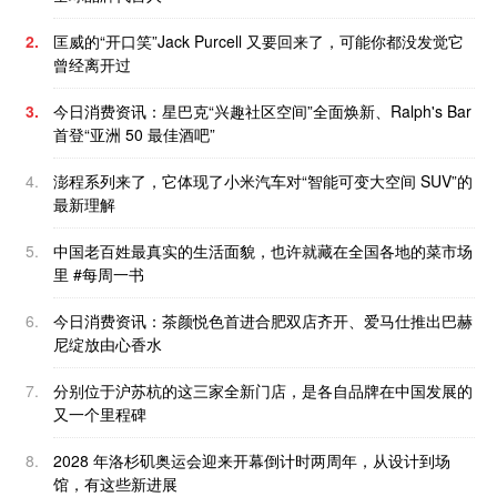
2.
匡威的“开口笑”Jack Purcell 又要回来了，可能你都没发觉它
曾经离开过
3.
今日消费资讯：星巴克“兴趣社区空间”全面焕新、Ralph's Bar
首登“亚洲 50 最佳酒吧”
4.
澎程系列来了，它体现了小米汽车对“智能可变大空间 SUV”的
最新理解
5.
中国老百姓最真实的生活面貌，也许就藏在全国各地的菜市场
里 #每周一书
6.
今日消费资讯：茶颜悦色首进合肥双店齐开、爱马仕推出巴赫
尼绽放由心香水
7.
分别位于沪苏杭的这三家全新门店，是各自品牌在中国发展的
又一个里程碑
8.
2028 年洛杉矶奥运会迎来开幕倒计时两周年，从设计到场
馆，有这些新进展