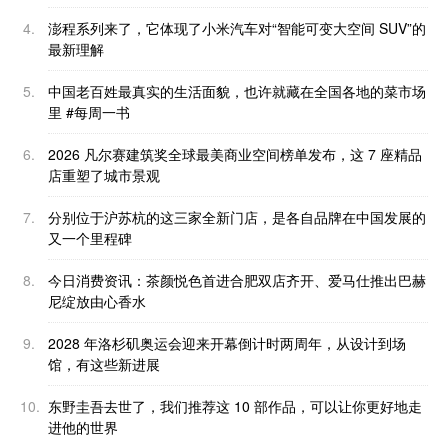
4.
澎程系列来了，它体现了小米汽车对“智能可变大空间 SUV”的
最新理解
5.
中国老百姓最真实的生活面貌，也许就藏在全国各地的菜市场
里 #每周一书
6.
2026 凡尔赛建筑奖全球最美商业空间榜单发布，这 7 座精品
店重塑了城市景观
7.
分别位于沪苏杭的这三家全新门店，是各自品牌在中国发展的
又一个里程碑
8.
今日消费资讯：茶颜悦色首进合肥双店齐开、爱马仕推出巴赫
尼绽放由心香水
9.
2028 年洛杉矶奥运会迎来开幕倒计时两周年，从设计到场
馆，有这些新进展
10.
东野圭吾去世了，我们推荐这 10 部作品，可以让你更好地走
进他的世界