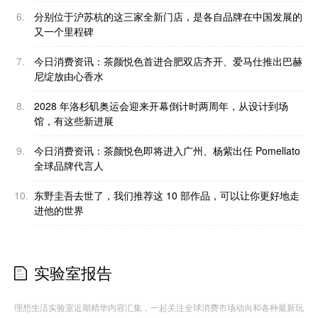
6.
分别位于沪苏杭的这三家全新门店，是各自品牌在中国发展的
又一个里程碑
7.
今日消费资讯：茶颜悦色首进合肥双店齐开、爱马仕推出巴赫
尼绽放由心香水
8.
2028 年洛杉矶奥运会迎来开幕倒计时两周年，从设计到场
馆，有这些新进展
9.
今日消费资讯：茶颜悦色即将进入广州、杨紫出任 Pomellato
全球品牌代言人
10.
东野圭吾去世了，我们推荐这 10 部作品，可以让你更好地走
进他的世界
实验室报告
理想生活实验室近期精华内容汇集，一起关注全球消费市场动向和各种最新玩