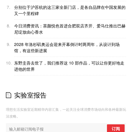
7.
分别位于沪苏杭的这三家全新门店，是各自品牌在中国发展的
又一个里程碑
8.
今日消费资讯：茶颜悦色首进合肥双店齐开、爱马仕推出巴赫
尼绽放由心香水
9.
2028 年洛杉矶奥运会迎来开幕倒计时两周年，从设计到场
馆，有这些新进展
10.
东野圭吾去世了，我们推荐这 10 部作品，可以让你更好地走
进他的世界
实验室报告
理想生活实验室近期精华内容汇集，一起关注全球消费市场动向和各种最新玩
法攻略。