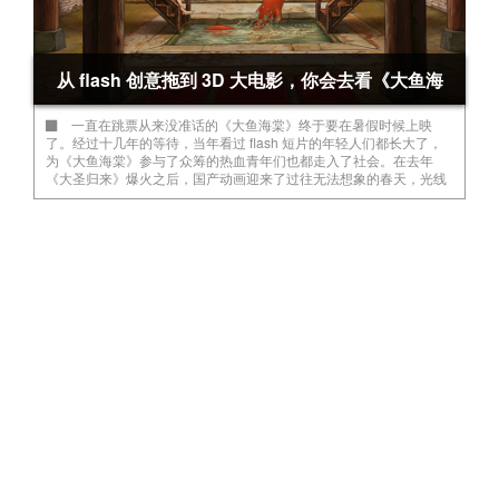
从 flash 创意拖到 3D 大电影，你会去看《大鱼海
一直在跳票从来没准话的《大鱼海棠》终于要在暑假时候上映
棠》吗？
了。经过十几年的等待，当年看过 flash 短片的年轻人们都长大了，
为《大鱼海棠》参与了众筹的热血青年们也都走入了社会。在去年
《大圣归来》爆火之后，国产动画迎来了过往无法想象的春天，光线
传媒的参与和吉田洁的音乐也让《大鱼海棠》的发行配置充满了噱
头。我们想问问大家，对《大鱼海棠》的情怀还在吗？电影上映之
后，会出于支持作品本身的目的走进电影院为它买单吗？