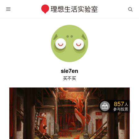
sie7en
买不买
857
人
参与投票