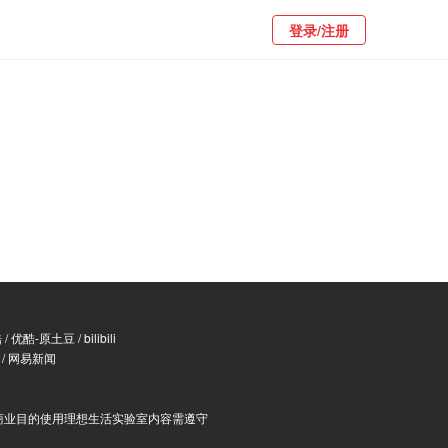
登录/注册
酷
/
优酷-原土豆
/
bilibili
/
网易新闻
商业目的使用理想生活实验室内容需遵守