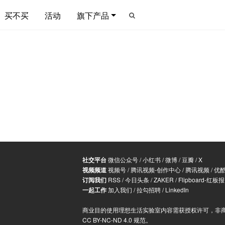
买不买
活动
旗下产品
社交平台
微信公众号
/
小红书
/
微博
/
豆瓣
/
X
视频频道
视频号
/
腾讯视频-创作中心
/
腾讯视频
/
优
订阅我们
RSS
/
今日头条
/
ZAKER
/
Flipboard-红板报
一起工作
加入我们
/
拉勾招聘
/
LinkedIn
商业目的使用理想生活实验室内容需获授权许可，非
CC BY-NC-ND 4.0 规范
。