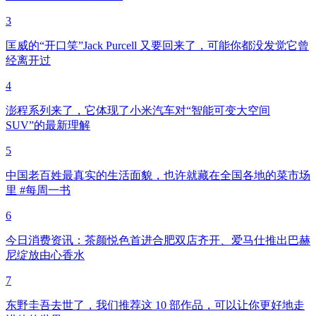
3
匡威的“开口笑”Jack Purcell 又要回来了，可能你都没发觉它曾
经离开过
4
澎程系列来了，它体现了小米汽车对“智能可变大空间
SUV”的最新理解
5
中国老百姓最真实的生活面貌，也许就藏在全国各地的菜市场
里 #每周一书
6
今日消费资讯：茶颜悦色首进合肥双店齐开、爱马仕推出巴赫
尼绽放由心香水
7
东野圭吾去世了，我们推荐这 10 部作品，可以让你更好地走