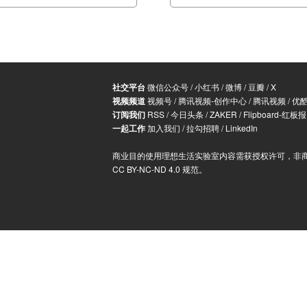
社交平台
微信公众号
/
小红书
/
微博
/
豆瓣
/
X
视频频道
视频号
/
腾讯视频-创作中心
/
腾讯视频
/
优
订阅我们
RSS
/
今日头条
/
ZAKER
/
Flipboard-红板报
一起工作
加入我们
/
拉勾招聘
/
LinkedIn
商业目的使用理想生活实验室内容需获授权许可，非
CC BY-NC-ND 4.0 规范
。