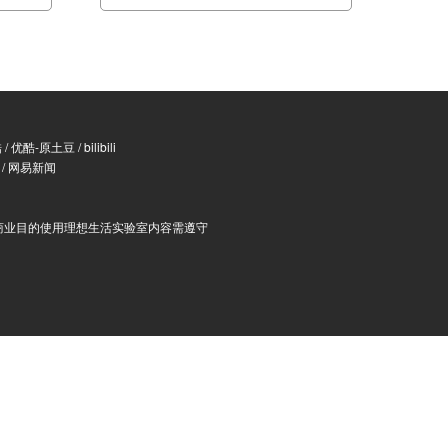
酷
/
优酷-原土豆
/
bilibili
/
网易新闻
商业目的使用理想生活实验室内容需遵守