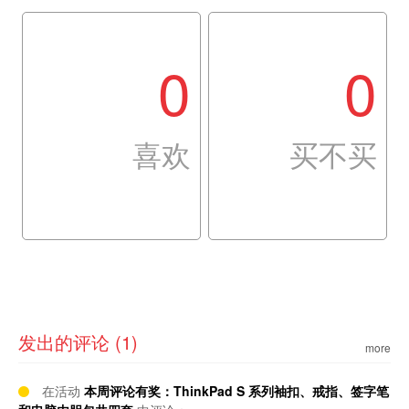
0
0
喜欢
买不买
发出的评论 (1)
more
在活动
本周评论有奖：ThinkPad S 系列袖扣、戒指、签字笔