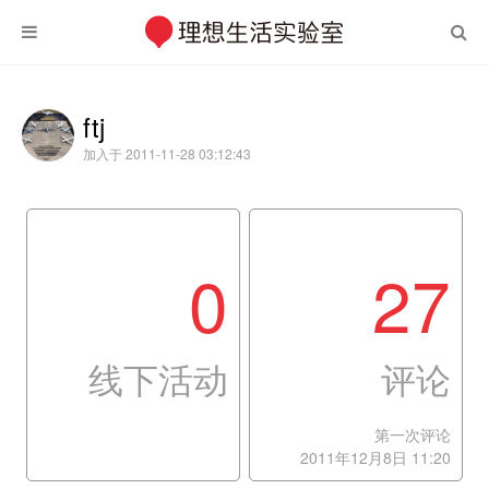
ftj
加入于 2011-11-28 03:12:43
0
27
线下活动
评论
第一次评论
2011年12月8日 11:20