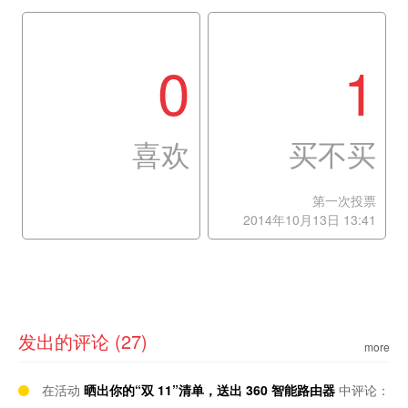
0
1
喜欢
买不买
第一次投票
2014年10月13日 13:41
发出的评论 (27)
more
在活动
晒出你的“双 11”清单，送出 360 智能路由器
中评论：