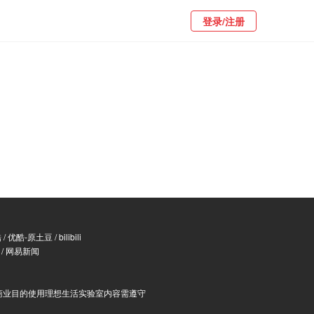
登录/注册
酷
/
优酷-原土豆
/
bilibili
/
网易新闻
商业目的使用理想生活实验室内容需遵守