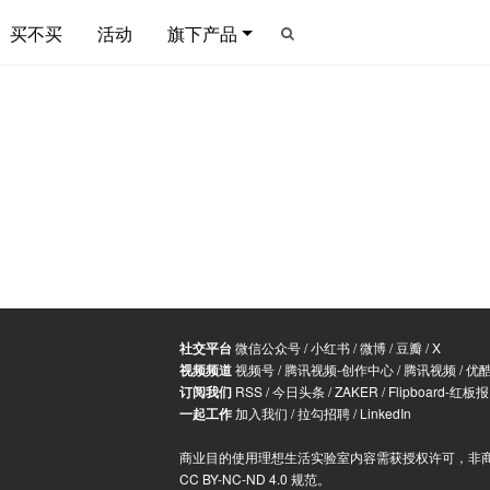
买不买
活动
旗下产品
社交平台
微信公众号
/
小红书
/
微博
/
豆瓣
/
X
视频频道
视频号
/
腾讯视频-创作中心
/
腾讯视频
/
优
订阅我们
RSS
/
今日头条
/
ZAKER
/
Flipboard-红板报
一起工作
加入我们
/
拉勾招聘
/
LinkedIn
商业目的使用理想生活实验室内容需获授权许可，非
CC BY-NC-ND 4.0 规范
。