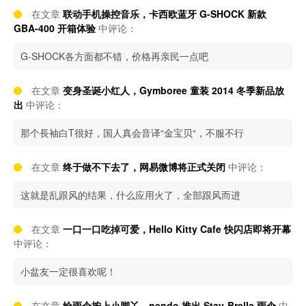
在文章
联动手机操控音乐，卡西欧蓝牙 G-SHOCK 新款
GBA-400 开箱体验
中评论：
G-SHOCK各方面都不错，价格再亲民一点吧
在文章
变身圣诞小红人，Gymboree 童装 2014 冬季新品放
出
中评论：
那个長袖白T很好，国人真会音译“金宝贝“，不服不行
在文章
终于做不下去了，网易微博将正式关闭
中评论：
这就是乱跟风的结果，什么应用火了，全部跟风而进
在文章
一口一口吃掉可爱，Hello Kitty Cafe 快闪店即将开幕
中评论：
小盆友一定很喜欢呢！
在文章
给雨伞按上小脚丫，nendo 推出 Stay-Brella 雨伞
中