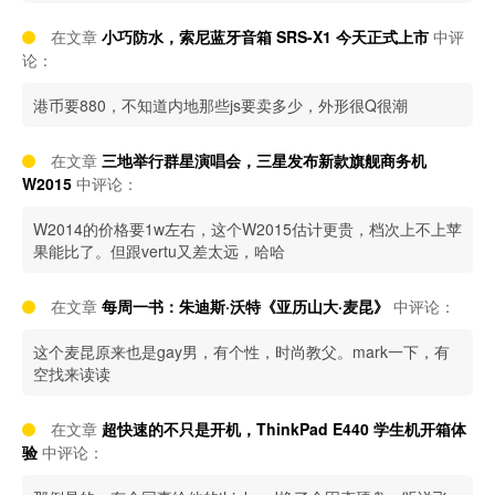
在文章
小巧防水，索尼蓝牙音箱 SRS-X1 今天正式上市
中评
论：
港币要880，不知道内地那些js要卖多少，外形很Q很潮
在文章
三地举行群星演唱会，三星发布新款旗舰商务机
W2015
中评论：
W2014的价格要1w左右，这个W2015估计更贵，档次上不上苹
果能比了。但跟vertu又差太远，哈哈
在文章
每周一书：朱迪斯·沃特《亚历山大·麦昆》
中评论：
这个麦昆原来也是gay男，有个性，时尚教父。mark一下，有
空找来读读
在文章
超快速的不只是开机，ThinkPad E440 学生机开箱体
验
中评论：