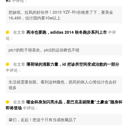
R1
中评论：
把妹纸、拉风的好伙伴！2015 YZF-R1价格查了下，要美金
16,490，估计国内要10w以上
在文章
再冷也要跑，adidas 2014 秋冬跑步系列上市
中评
论：
pic1的鞋子很喜欢。pic2的运动裤也不错
在文章
薄荷绿的清新力量，id 把诊所空间变成治愈的一部分
中评论：
生活就需要创新。看到这种颜色，抓药的病人心情估计也会好
很多
在文章
哑金杯身加闪亮水晶，星巴克圣诞限量“土豪金”随身杯
即将登场
中评论：
壕们，走起！把这个只有当成收藏品了