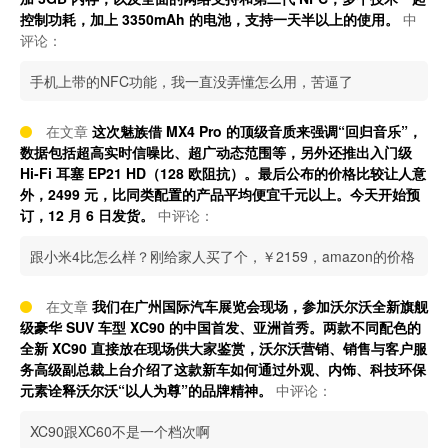
控制功耗，加上 3350mAh 的电池，支持一天半以上的使用。
中
评论：
手机上带的NFC功能，我一直没弄懂怎么用，苦逼了
在文章
这次魅族借 MX4 Pro 的顶级音质来强调“回归音乐”，
数据包括超高实时信噪比、超广动态范围等，另外还推出入门级
Hi-Fi 耳塞 EP21 HD（128 欧阻抗）。最后公布的价格比较让人意
外，2499 元，比同类配置的产品平均便宜千元以上。今天开始预
订，12 月 6 日发货。
中评论：
跟小米4比怎么样？刚给家人买了个，￥2159，amazon的价格
在文章
我们在广州国际汽车展览会现场，参加沃尔沃全新旗舰
级豪华 SUV 车型 XC90 的中国首发、亚洲首秀。两款不同配色的
全新 XC90 直接放在现场供大家鉴赏，沃尔沃营销、销售与客户服
务高级副总裁上台介绍了这款新车如何通过外观、内饰、科技环保
元素诠释沃尔沃“以人为尊”的品牌精神。
中评论：
XC90跟XC60不是一个档次啊