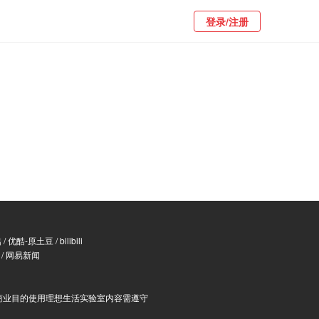
登录/注册
酷
/
优酷-原土豆
/
bilibili
/
网易新闻
商业目的使用理想生活实验室内容需遵守