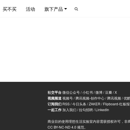
买不买
活动
旗下产品
社交平台
微信公众号
/
小红书
/
微博
/
豆瓣
/
X
视频频道
视频号
/
腾讯视频-创作中心
/
腾讯视频
/
优
订阅我们
RSS
/
今日头条
/
ZAKER
/
Flipboard-红板报
一起工作
加入我们
/
拉勾招聘
/
LinkedIn
商业目的使用理想生活实验室内容需获授权许可，非
CC BY-NC-ND 4.0 规范
。