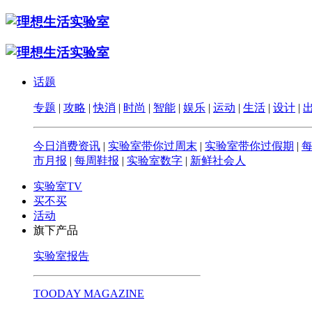
话题
专题
|
攻略
|
快消
|
时尚
|
智能
|
娱乐
|
运动
|
生活
|
设计
|
今日消费资讯
|
实验室带你过周末
|
实验室带你过假期
|
市月报
|
每周鞋报
|
实验室数字
|
新鲜社会人
实验室TV
买不买
活动
旗下产品
实验室报告
TOODAY MAGAZINE