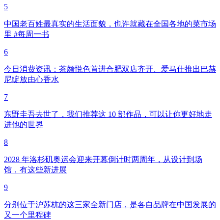
5
中国老百姓最真实的生活面貌，也许就藏在全国各地的菜市场
里 #每周一书
6
今日消费资讯：茶颜悦色首进合肥双店齐开、爱马仕推出巴赫
尼绽放由心香水
7
东野圭吾去世了，我们推荐这 10 部作品，可以让你更好地走
进他的世界
8
2028 年洛杉矶奥运会迎来开幕倒计时两周年，从设计到场
馆，有这些新进展
9
分别位于沪苏杭的这三家全新门店，是各自品牌在中国发展的
又一个里程碑