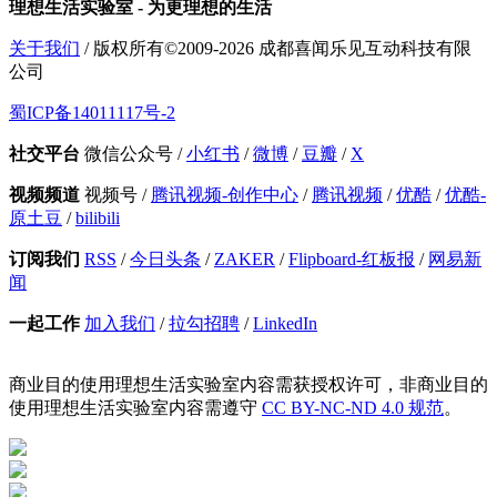
理想生活实验室 - 为更理想的生活
关于我们
/ 版权所有©2009-2026 成都喜闻乐见互动科技有限
公司
蜀ICP备14011117号-2
社交平台
微信公众号
/
小红书
/
微博
/
豆瓣
/
X
视频频道
视频号
/
腾讯视频-创作中心
/
腾讯视频
/
优酷
/
优酷-
原土豆
/
bilibili
订阅我们
RSS
/
今日头条
/
ZAKER
/
Flipboard-红板报
/
网易新
闻
一起工作
加入我们
/
拉勾招聘
/
LinkedIn
商业目的使用理想生活实验室内容需获授权许可，非商业目的
使用理想生活实验室内容需遵守
CC BY-NC-ND 4.0 规范
。