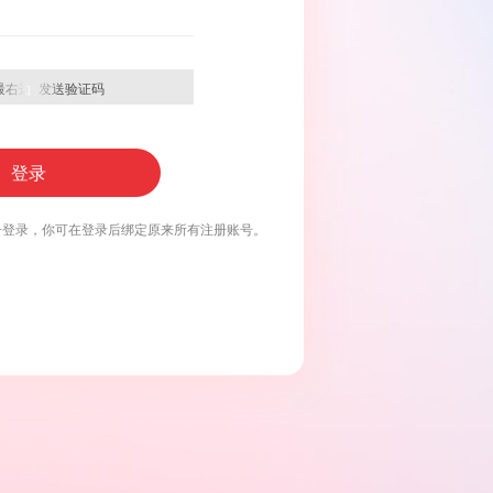
右边, 发送验证码
登录
号登录，你可在登录后绑定原来所有注册账号。