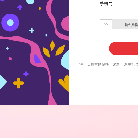
手机号
拖动到最

注：实验室网站接下来统一以手机