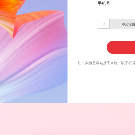
手机号
拖动到最

注：实验室网站接下来统一以手机