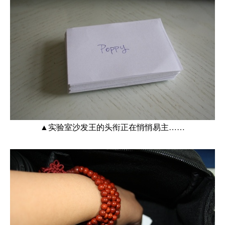
▲实验室沙发王的头衔正在悄悄易主……