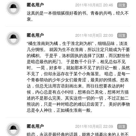
匿名用户
2011年10月8日 20:46
回复
这真的是一本很细腻很好看的书。青春的共鸣，经久不
衰。
匿名用户
2011年10月8日 22:00
回复
“橘生淮南则为橘，生于淮北则为枳”，细细品味，淡淡
几分惆怅。 就因为生不在淮南，所以注定只能成为干萎
的橘枳。 于是乎，洛枳固执的选择了沉默，而沉默恰恰
是暗恋最伤的死门。 于是数千个日子，相见总似不见
时。 一晃，好多年，就如那本不见了的日记一般，虽然
不见了，但却永远存在于某个小角落里。 暗恋，是每一
个青春萌动的少年少女们最青涩，最美好的情感。想表
达，但总无法用言语刻画出来。而往往想要表达的时
候，内心总是有点小纠结，想将自己美化，想将对方描
述的不是那么完美。其实这些一切的一切，不过正如二
熊说的，只是一种对暗恋的难以启齿罢了。 美好的事物
总是令人神往，正如橘生淮南一般。
匿名用户
2011年10月8日 22:09
回复
暗恋，永远是最经典的话题，能将之描摹出来的人并不