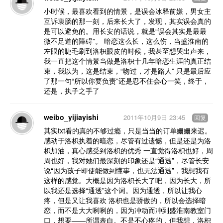
小时候，最喜欢看到的情景，是误会冰释前嫌，男女主
互诉衷肠的那一刻，后来长大了，发现，其实误会真的
是可以避免的。用长安的话说，就是“误会其实是最最
微不足道的障碍”。 暗恋这么长，这么伤，当盛淮南的
左眼的睫毛刷到洛枳眼皮的时候，我甚至想哭出声来，
我一直把这个情景当做是洛枳十几年暗恋生涯的真正结
束，我以为，这是结束，“吻过，才是路人” 只是最后应
了那一句“所以你要负责”还是忍不住会心一笑，终于，
还是，执子之手了
weibo_yijiayishi
2011年10月9日 23:45
回复
其实txt看的真的不够过瘾，只是当当的订单姗姗来迟。
感动于洛枳执着的暗恋，尽管有过遗憾，但是还是为洛
枳加油，真心感受到洛枳的优秀 一直觉得洛枳也好，周
周也好，我对她们最深刻的印象还是“通透”，尽管长安
说“因为孩子即使能做到懂事，也无法通透”，我想我有
这样的感觉。大概是因为洛枳长大了吧，因为长大，所
以我还是选择“通透”这个词。因为通透，所以让我心
疼，但是又让我喜欢 洛枳也是骄傲的，所以会选择暗
恋，而不是大大咧咧的，因为冲动而冲到盛淮南教室门
口，想要——所谓表白。不是不心疼的，但我想，洛枳