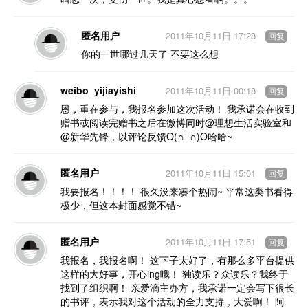
匿名用户
2011年10月11日 17:28
回复
你的一世哪过几天了 不要这么想
weibo_yijiayishi
2011年10月11日 00:18
回复
恩，重在参与，我报名参加这次活动！ 我承诺会在收到
赠书或阅读完赠书之后在微博同时@理想生活实验室和
@新华先锋，以评论反馈O(∩_∩)O哈哈~
匿名用户
2011年10月11日 15:01
回复
我要报名！！！！ 很久没来凑个热闹~ 平常这类书看得
极少，但这本封面感觉不错~
匿名用户
2011年10月11日 17:51
回复
我报名，我报名啊！ 这下子太好了，有那么多平台提供
这样的大好事，开心ing哦！ 独读乐？众读乐？我终于
找到了组织啊！ 亲爱滴主办方，我承诺一定会写下很长
的书评，表示我对这个活动的全力支持，大爱啊！ 阿