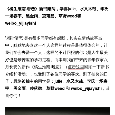
《橘生淮南·暗恋》新书赠阅，恭喜julie、水又木哉、李氏
一场春宇、黑金雨、凌落碧、草野weed和
weibo_yijiayishi
说到“暗恋”是有很多同学都有感慨，其实在情感故事当
中，默默地去喜欢一个人这样的过程是最值得体会的，让
我们学会去爱一个人，这样的不计回报的付出是人生最美
好也是最苦涩的学习过程。而本周我们带来的青年作家八
月长安的新作《橘生淮南·暗恋》（
点击这里
回顾一下新书
介绍和活动），也受到了各位同学的喜欢。到了抽奖的日
子，最终被抽中的同学是：
julie
、
水又木哉
、
李氏一场春
宇
、
黑金雨
、
凌落碧
、
草野weed
和
weibo_yijiayishi
，恭
喜你们！