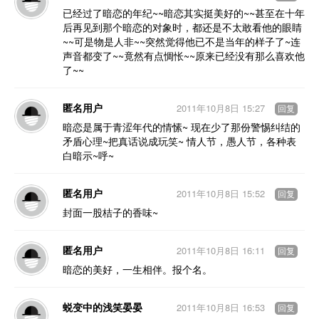
已经过了暗恋的年纪~~暗恋其实挺美好的~~甚至在十年
后再见到那个暗恋的对象时，都还是不太敢看他的眼睛
~~可是物是人非~~突然觉得他已不是当年的样子了~连
声音都变了~~竟然有点惆怅~~原来已经没有那么喜欢他
了~~
匿名用户
2011年10月8日 15:27
回复
暗恋是属于青涩年代的情愫~ 现在少了那份警惕纠结的
矛盾心理~把真话说成玩笑~ 情人节，愚人节，各种表
白暗示~呼~
匿名用户
2011年10月8日 15:52
回复
封面一股桔子的香味~
匿名用户
2011年10月8日 16:11
回复
暗恋的美好，一生相伴。报个名。
蜕变中的浅笑晏晏
2011年10月8日 16:53
回复