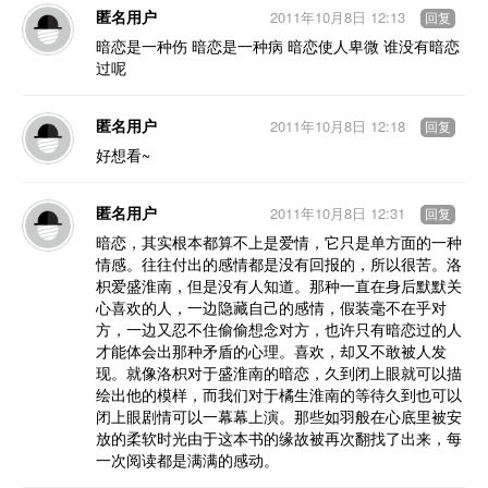
匿名用户
2011年10月8日 12:13
回复
暗恋是一种伤 暗恋是一种病 暗恋使人卑微 谁没有暗恋
过呢
匿名用户
2011年10月8日 12:18
回复
好想看~
匿名用户
2011年10月8日 12:31
回复
暗恋，其实根本都算不上是爱情，它只是单方面的一种
情感。往往付出的感情都是没有回报的，所以很苦。洛
枳爱盛淮南，但是没有人知道。那种一直在身后默默关
心喜欢的人，一边隐藏自己的感情，假装毫不在乎对
方，一边又忍不住偷偷想念对方，也许只有暗恋过的人
才能体会出那种矛盾的心理。喜欢，却又不敢被人发
现。就像洛枳对于盛淮南的暗恋，久到闭上眼就可以描
绘出他的模样，而我们对于橘生淮南的等待久到也可以
闭上眼剧情可以一幕幕上演。那些如羽般在心底里被安
放的柔软时光由于这本书的缘故被再次翻找了出来，每
一次阅读都是满满的感动。