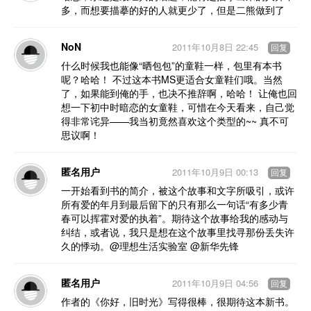
多，而想要描摹的好的人就更少了，但是二熊做到了
NoN
2011年10月8日 22:45
回复
什么时候我也能像“晒包包”的童鞋一样，包里有本书
呢？哈哈！ 不过这本书MS更适合女童鞋们哦。当然
了，如果能到俺的手，也决不推辞啊，哈哈！ 让俺也回
想一下初中时暗恋的女童鞋，可惜在今天看来，自己觉
得非常诧异——我当初竟然喜欢这个类型的~~ 真不可
思议啊！
匿名用户
2011年10月9日 00:13
回复
一开始看到书的简介，被这个故事和文字所吸引，或许
所有爱的年月到最后留下的只有那么一句话“有多少青
春可以挥霍对爱的执着”。期待这个故事给我的感动与
纠结，或者说，我只是想在这个故事里找寻那份丢失许
久的悸动。@理想生活实验室 @新华先锋
匿名用户
2011年10月9日 04:56
回复
作者的《你好，旧时光》写得很棒，很期待这本新书。