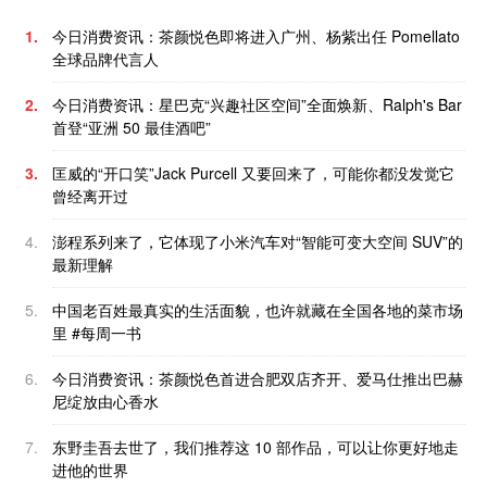
1.
今日消费资讯：茶颜悦色即将进入广州、杨紫出任 Pomellato
全球品牌代言人
2.
今日消费资讯：星巴克“兴趣社区空间”全面焕新、Ralph's Bar
首登“亚洲 50 最佳酒吧”
3.
匡威的“开口笑”Jack Purcell 又要回来了，可能你都没发觉它
曾经离开过
4.
澎程系列来了，它体现了小米汽车对“智能可变大空间 SUV”的
最新理解
5.
中国老百姓最真实的生活面貌，也许就藏在全国各地的菜市场
里 #每周一书
6.
今日消费资讯：茶颜悦色首进合肥双店齐开、爱马仕推出巴赫
尼绽放由心香水
7.
东野圭吾去世了，我们推荐这 10 部作品，可以让你更好地走
进他的世界