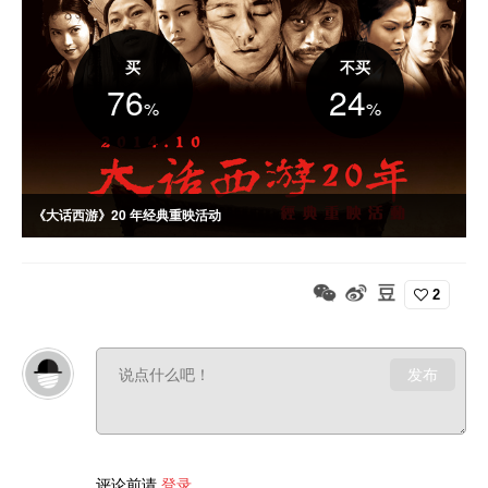
不买
买
24
76
%
%
《大话西游》20 年经典重映活动
《大话西游》于 1995 年在香港和内地上映，分为《月光宝盒》和《仙
履奇缘》上下两部分，但当时票房不佳，直到 1997 年才开始在网络上蹿
红并成为经典。时值上映 20 年之际，华夏电影公司决定将《大话西游》
2
重新带回大荧幕，并从内地公映的胶片拷贝中转制的数字版，提升影片亮
度、清晰度和反差度，此举也在影迷当中引发热烈反响。
发布
评论前请
登录