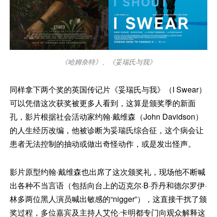
《哈姆奈特》、《妥瑞氏与我》
同样拿下两个奖的英国传记片《妥瑞氏与我》（I Swear）
可以凭借这次获奖被更多人看到，这算是颁奖季的新面
孔，影片根据社会活动家约翰·戴维森（John Davidson）
的人生经历改编，他被诊断为妥瑞氏综合征，这个病会让
患者无法控制的抽动或做出奇怪动作，或是发出怪声。
影片原型约翰·戴维森也出席了这次颁奖礼，现场他不断喊
出各种不当言语（包括向台上的迈克尔·B·乔丹和德尔罗伊·
林多两位黑人演员喊出敏感的“nigger”），这直接干扰了颁
奖过程，多位嘉宾及主持人艾伦·卡明都专门向观众解释这