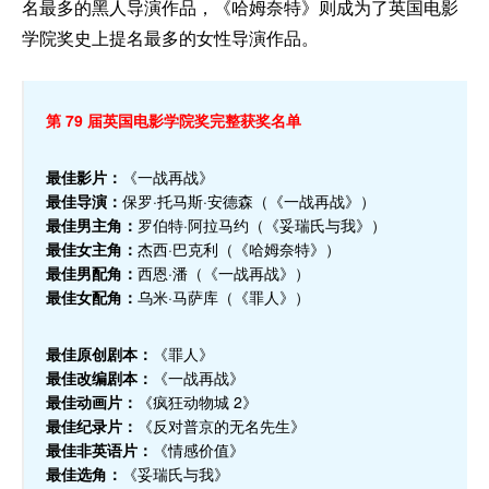
名最多的黑人导演作品，《哈姆奈特》则成为了英国电影
学院奖史上提名最多的女性导演作品。
第 79 届英国电影学院奖完整获奖名单
最佳影片：
《一战再战》
最佳导演：
保罗·托马斯·安德森（《一战再战》）
最佳男主角：
罗伯特·阿拉马约（《妥瑞氏与我》）
最佳女主角：
杰西·巴克利（《哈姆奈特》）
最佳男配角：
西恩·潘（《一战再战》）
最佳女配角：
乌米·马萨库（《罪人》）
最佳原创剧本：
《罪人》
最佳改编剧本：
《一战再战》
最佳动画片：
《疯狂动物城 2》
最佳纪录片：
《反对普京的无名先生》
最佳非英语片：
《情感价值》
最佳选角：
《妥瑞氏与我》