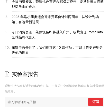
7.
今日消费资讯：茶颜悦色首进合肥双店齐开、爱马仕推出巴赫
尼绽放由心香水
8.
2028 年洛杉矶奥运会迎来开幕倒计时两周年，从设计到场
馆，有这些新进展
9.
今日消费资讯：茶颜悦色即将进入广州、杨紫出任 Pomellato
全球品牌代言人
10.
东野圭吾去世了，我们推荐这 10 部作品，可以让你更好地走
进他的世界
实验室报告
理想生活实验室近期精华内容汇集，一起关注全球消费市场动向和各种最新玩
法攻略。