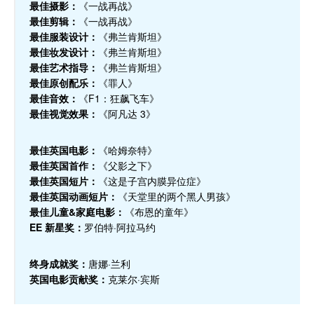
最佳摄影：
《一战再战》
最佳剪辑：
《一战再战》
最佳服装设计：
《弗兰肯斯坦》
最佳妆发设计：
《弗兰肯斯坦》
最佳艺术指导：
《弗兰肯斯坦》
最佳原创配乐：
《罪人》
最佳音效：
《F1：狂飙飞车》
最佳视觉效果：
《阿凡达 3》
最佳英国电影：
《哈姆奈特》
最佳英国首作：
《父影之下》
最佳英国短片：
《这是子宫内膜异位症》
最佳英国动画短片：
《天堂里的两个黑人男孩》
最佳儿童&家庭电影：
《布恩的童年》
EE 新星奖：
罗伯特·阿拉马约
终身成就奖：
唐娜·兰利
英国电影贡献奖：
克莱尔·宾斯