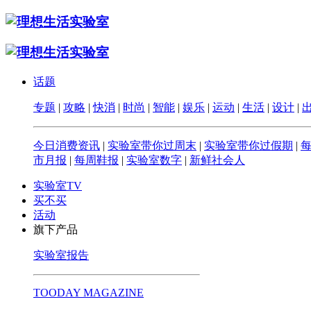
话题
专题
|
攻略
|
快消
|
时尚
|
智能
|
娱乐
|
运动
|
生活
|
设计
|
今日消费资讯
|
实验室带你过周末
|
实验室带你过假期
|
市月报
|
每周鞋报
|
实验室数字
|
新鲜社会人
实验室TV
买不买
活动
旗下产品
实验室报告
TOODAY MAGAZINE