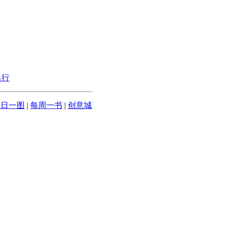
出行
每日一图
|
每周一书
|
创意城